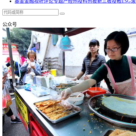
基金
金融
视听
评论
专题
产经
创投
科创板
新三板
投教
ESG
滚
公众号