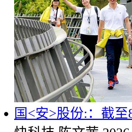
国<安>股份:：截至8