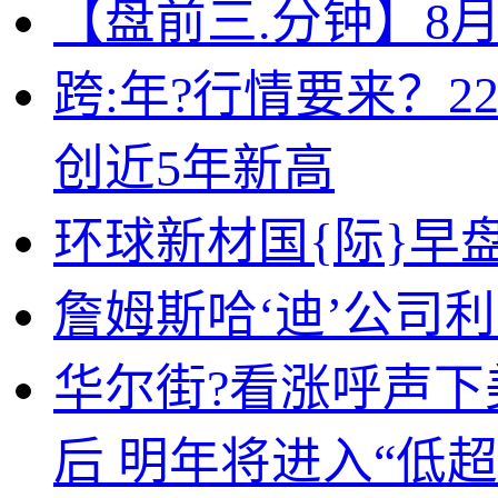
【盘前三.分钟】8月
跨:年?行情要来？2
创近5年新高
环球新材国{际}早盘
詹姆斯哈‘迪’公司利‘
华尔街?看涨呼声下
后 明年将进入“低