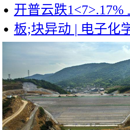
开普云跌1<7>.1
板;块异动 | 电子