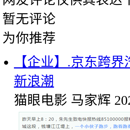
暂无评论
为你推荐
【企业】.京东跨界
新浪潮
猫眼电影
马家辉
20