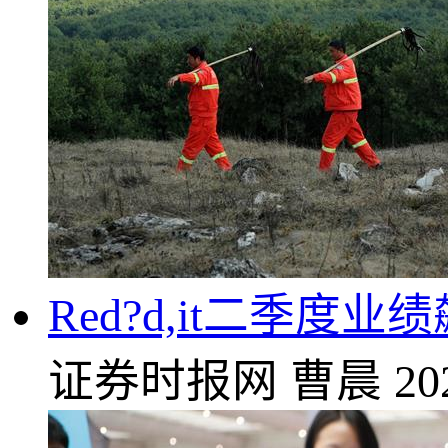
Red?d,it二季度
证券时报网
曹晨
20